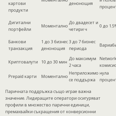
картови
денонощия
процен
продукти
Дигитални
До двадесет и
Моментално
0 до 1.5
портфейли
четири ч
Банкови
1 до 3 бизнес
3 до 7 бизнес
Вариаб
транзакция
денонощия
периода
До максимум
Networ
Криптовалути
10 до 30 мин
2 часа
комиси
Неприложимо
нула
Prepaid карти
Моментално
се поддържа
процен
Паричната поддръжка също играе важна
значение. Лидиращите оператори осигуряват
профили в множество парични единици,
премахвайки съкращения от конверсионни