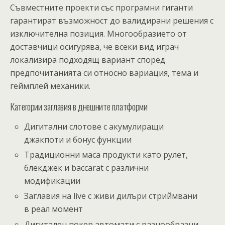
Съвместните проекти със програмни гиганти
гарантират възможност до валидирани решения с
изключителна позиция. Многообразието от
доставчици осигурява, че всеки вид играч
локализира подходящ вариант според
предпочитанията си относно вариация, тема и
геймплей механики.
Категории заглавия в днешните платформи
Дигитални слотове с акумулиращи
джакпоти и бонус функции
Традиционни маса продукти като рулет,
блекджек и baccarat с различни
модификации
Заглавия на live с живи дилъри стриймвани
в реал момент
Дигитален покер автомати с разнообразни