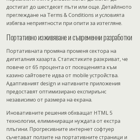
достигат до шестдесет пъти или още. Детайлното
преглеждане на Terms & Conditions и условията
избягва неприятности при опити за изтегляне.
Портативно изживяване и съвременни разработки
Портативната промяна променя сектора на
дигиталния хазарта. Статистиките разкриват, че
повече от 65 процента от посещенията към
казино сайтовете идва от mobile устройства.
Адаптивният design и нативните приложения
предоставят оптимизирано експириънс
независимо от размера на екрана.
Иновативните решения обхващат HTML 5
технологии, елиминиращи нуждата от екстра
плъгини. Прогресивните интернет софтуер
съчетават ползите на портативните страници и