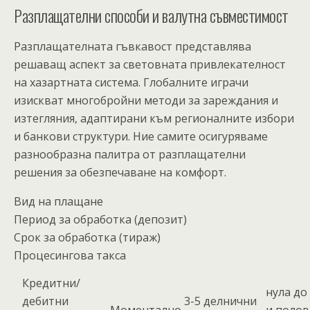
Разплащателни способи и валутна съвместимост
Разплащателната гъвкавост представлява
решаващ аспект за световната привлекателност
на хазартната система. Глобалните играчи
изискват многобройни методи за зареждания и
изтегляния, адаптирани към регионалните избори
и банкови структури. Ние самите осигуряваме
разнообразна палитра от разплащателни
решения за обезпечаване на комфорт.
Вид на плащане
Период за обработка (депозит)
Срок за обработка (тираж)
Процесингова такса
Кредитни/
нула до
дебитни
3-5 делнични
Моментално
и поло