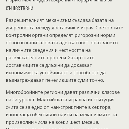
съществени
Разрешителният механизъм създава базата на
увереността между доставчик и играч. Световните
контролни органи определят ригорозни норми
относно капиталовата адекватност, опазването
на личните сведения и честността на
развлекателните процеси. Хазартните
доставчиците са длъжни да доказват
икономическа устойчивост и способност да
възнаграждават печелившите суми точно.
Многобройните региони дават различни класове
на сигурност. Малтийската игрална институция
счита се за едно от най-стриктните в сектора,
изискваща обективни одити на механизмите на
произволни числа на всеки шест месеца.