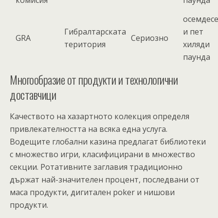
комисия
паунда
осемдес
Гибралтарската
и пет
GRA
Сериозно
територия
хиляди
паунда
Многообразие от продукти и технологични
доставчици
Качеството на хазартното колекция определя
привлекателността на всяка една услуга.
Водещите глобални казина предлагат библиотеки
с множество игри, класифицирани в множество
секции. Ротативните заглавия традиционно
държат най-значителен процент, последвани от
маса продукти, дигитален poker и нишови
продукти.