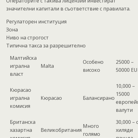
Операторите с такива лицензии инвестират
значителни капитали в съответствие с правилата.
Регулаторен институция
Зона
Ниво на строгост
Типична такса за разрешително
Малтийска
Особено
25000 –
игрална
Malta
високо
50000 EU
власт
10,000 –
Кюрасао
15000
игрална
Кюрасао
Балансирано
европей
комисия
валути
Британска
30,000 – 
Много
хазартна
Великобритания
хиляди
голямо