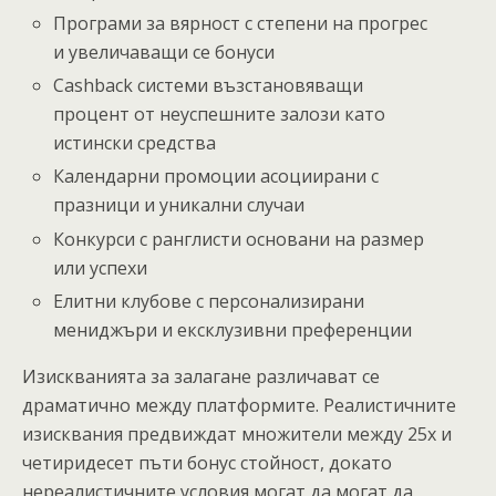
Програми за вярност с степени на прогрес
и увеличаващи се бонуси
Cashback системи възстановяващи
процент от неуспешните залози като
истински средства
Календарни промоции асоциирани с
празници и уникални случаи
Конкурси с ранглисти основани на размер
или успехи
Елитни клубове с персонализирани
мениджъри и ексклузивни преференции
Изискванията за залагане различават се
драматично между платформите. Реалистичните
изисквания предвиждат множители между 25x и
четиридесет пъти бонус стойност, докато
нереалистичните условия могат да могат да