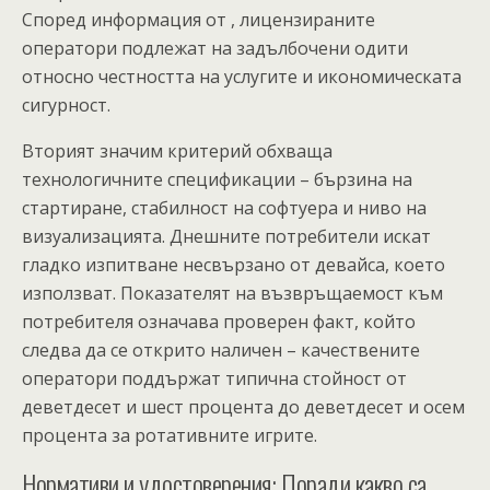
Според информация от , лицензираните
оператори подлежат на задълбочени одити
относно честността на услугите и икономическата
сигурност.
Вторият значим критерий обхваща
технологичните спецификации – бързина на
стартиране, стабилност на софтуера и ниво на
визуализацията. Днешните потребители искат
гладко изпитване несвързано от девайса, което
използват. Показателят на възвръщаемост към
потребителя означава проверен факт, който
следва да се открито наличен – качествените
оператори поддържат типична стойност от
деветдесет и шест процента до деветдесет и осем
процента за ротативните игрите.
Нормативи и удостоверения: Поради какво са