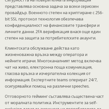
представлява основна задача за всеки сериозен
провайдър. Военното степен на криптиране с 256-
bit SSL протокол технология обезпечава
конфиденциалност на финансовите трансфери и
личните данни. 2FA верификация внася още един
степен на защита за потребителските акаунти.
Клиентската обслужване действа като
жизненоважна връзка между оператора и
нейните играчи. Многоканалният метод включва
чат на живо, електронна поща комуникация,
гласова връзка и изчерпателна колекция от
информация. Експертните teams оперират 24/7,
осигурявайки помощ на различни speeches.
Отговорното гейминг съставлява съществена част
от моралната политика. Инструментите за self-
exclusion дават възможност на потребителите да