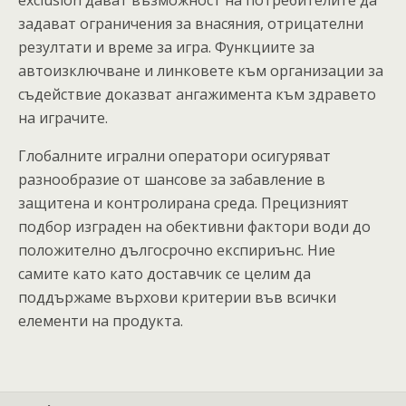
задават ограничения за внасяния, отрицателни
резултати и време за игра. Функциите за
автоизключване и линковете към организации за
съдействие доказват ангажимента към здравето
на играчите.
Глобалните игрални оператори осигуряват
разнообразие от шансове за забавление в
защитена и контролирана среда. Прецизният
подбор изграден на обективни фактори води до
положително дългосрочно експириънс. Ние
самите като като доставчик се целим да
поддържаме върхови критерии във всички
елементи на продукта.