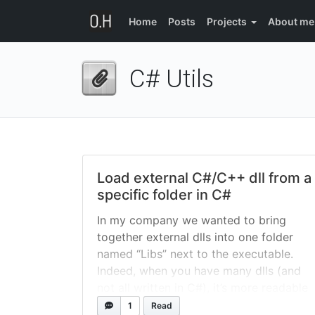
Home
Posts
Projects
About me
C# Utils
Load external C#/C++ dll from a
specific folder in C#
In my company we wanted to bring
together external dlls into one folder
named “Libs” next to the executable.
Indeed, when you have many dlls (and
not all written in C#), it’s more readable
to put them all in one folder that
1
Read