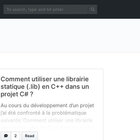
Comment utiliser une librairie
statique (.lib) en C++ dans un
projet C# ?
Au cours du développement d’un projet
j’ai été confronté à la problématique
suivante: Comment utiliser une librairie
dynamique (.lib) en C++ dans un projet
C# ? Fichiers: Executables (38ko)
2
Read