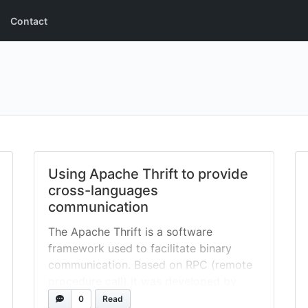
Contact
Using Apache Thrift to provide
cross-languages
communication
The Apache Thrift is a software
framework used to facilitate binary
communication. Based on RPC (remote
procedure call) it was developed by
Facebook and provide the complete
0
Read