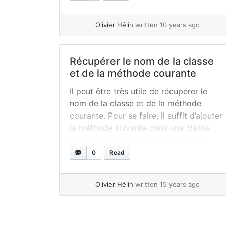
contains the dependencies of the
project. 1. Add required files then set
Olivier Hélin
written 10 years ago
parameters... »
read more
Récupérer le nom de la classe
et de la méthode courante
Il peut être très utile de récupérer le
nom de la classe et de la méthode
courante. Pour se faire, il suffit d’ajouter
la méthode suivante dans une classe
utilitaire : Utils.cs public static string
GetCurrentMethodName() { StackTrace
0
Read
stackTrace = new StackTrace();
StackFrame stackFrame =
Olivier Hélin
written 15 years ago
stackTrace.GetFrame(1); return
stackFrame.GetMethod().DeclaringType
+ " :: " + stackFrame.GetMethod().Name;
}public... »
read more