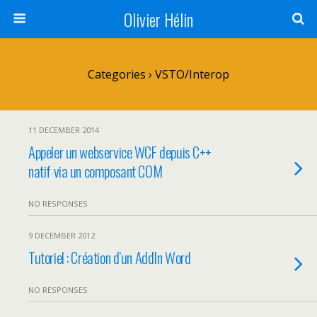
Olivier Hélin
Categories ›
VSTO/Interop
11 DECEMBER 2014
Appeler un webservice WCF depuis C++
natif via un composant COM
NO RESPONSES
9 DECEMBER 2012
Tutoriel : Création d’un AddIn Word
NO RESPONSES