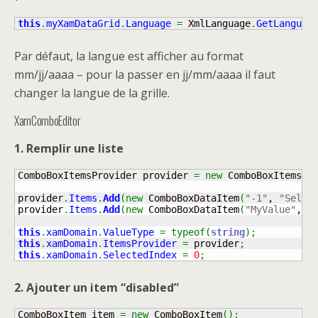
this
.
myXamDataGrid
.
Language
=
 XmlLanguage
.
GetLanguag
Par défaut, la langue est afficher au format
mm/jj/aaaa – pour la passer en jj/mm/aaaa il faut
changer la langue de la grille.
XamComboEditor
1. Remplir une liste
ComboBoxItemsProvider provider 
=
new
 ComboBoxItemsPr
provider
.
Items
.
Add
(
new
 ComboBoxDataItem
(
"-1"
, 
"Selec
provider
.
Items
.
Add
(
new
 ComboBoxDataItem
(
"MyValue"
, 
"
this
.
xamDomain
.
ValueType
=
typeof
(
string
)
;
this
.
xamDomain
.
ItemsProvider
=
 provider
;
this
.
xamDomain
.
SelectedIndex
=
0
;
2. Ajouter un item “disabled”
ComboBoxItem item 
=
new
 ComboBoxItem
(
)
;