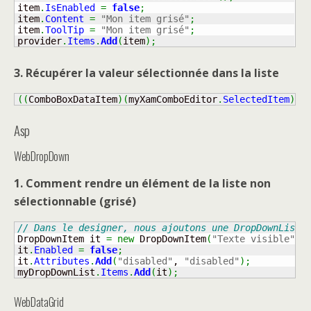
item
.
IsEnabled
=
false
;
item
.
Content
=
"Mon item grisé"
;
item
.
ToolTip
=
"Mon item grisé"
;
provider
.
Items
.
Add
(
item
)
;
3. Récupérer la valeur sélectionnée dans la liste
(
(
ComboBoxDataItem
)
(
myXamComboEditor
.
SelectedItem
)
)
.
Asp
WebDropDown
1. Comment rendre un élément de la liste non
sélectionnable (grisé)
// Dans le designer, nous ajoutons une DropDownList 
DropDownItem it 
=
new
 DropDownItem
(
"Texte visible"
, 
it
.
Enabled
=
false
;
it
.
Attributes
.
Add
(
"disabled"
, 
"disabled"
)
;
myDropDownList
.
Items
.
Add
(
it
)
;
WebDataGrid