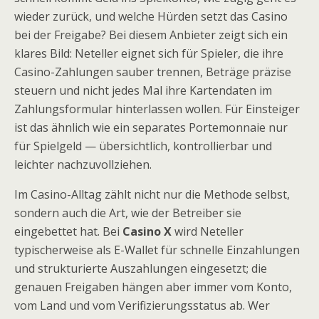
wieder zurück, und welche Hürden setzt das Casino
bei der Freigabe? Bei diesem Anbieter zeigt sich ein
klares Bild: Neteller eignet sich für Spieler, die ihre
Casino-Zahlungen sauber trennen, Beträge präzise
steuern und nicht jedes Mal ihre Kartendaten im
Zahlungsformular hinterlassen wollen. Für Einsteiger
ist das ähnlich wie ein separates Portemonnaie nur
für Spielgeld — übersichtlich, kontrollierbar und
leichter nachzuvollziehen.
Im Casino-Alltag zählt nicht nur die Methode selbst,
sondern auch die Art, wie der Betreiber sie
eingebettet hat. Bei
Casino X
wird Neteller
typischerweise als E-Wallet für schnelle Einzahlungen
und strukturierte Auszahlungen eingesetzt; die
genauen Freigaben hängen aber immer vom Konto,
vom Land und vom Verifizierungsstatus ab. Wer