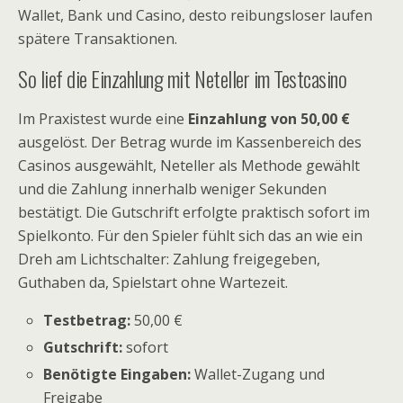
Wallet, Bank und Casino, desto reibungsloser laufen
spätere Transaktionen.
So lief die Einzahlung mit Neteller im Testcasino
Im Praxistest wurde eine
Einzahlung von 50,00 €
ausgelöst. Der Betrag wurde im Kassenbereich des
Casinos ausgewählt, Neteller als Methode gewählt
und die Zahlung innerhalb weniger Sekunden
bestätigt. Die Gutschrift erfolgte praktisch sofort im
Spielkonto. Für den Spieler fühlt sich das an wie ein
Dreh am Lichtschalter: Zahlung freigegeben,
Guthaben da, Spielstart ohne Wartezeit.
Testbetrag:
50,00 €
Gutschrift:
sofort
Benötigte Eingaben:
Wallet-Zugang und
Freigabe