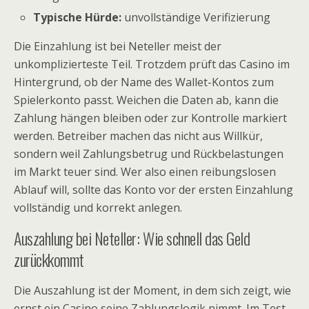
Typische Hürde:
unvollständige Verifizierung
Die Einzahlung ist bei Neteller meist der
unkomplizierteste Teil. Trotzdem prüft das Casino im
Hintergrund, ob der Name des Wallet-Kontos zum
Spielerkonto passt. Weichen die Daten ab, kann die
Zahlung hängen bleiben oder zur Kontrolle markiert
werden. Betreiber machen das nicht aus Willkür,
sondern weil Zahlungsbetrug und Rückbelastungen
im Markt teuer sind. Wer also einen reibungslosen
Ablauf will, sollte das Konto vor der ersten Einzahlung
vollständig und korrekt anlegen.
Auszahlung bei Neteller: Wie schnell das Geld
zurückkommt
Die Auszahlung ist der Moment, in dem sich zeigt, wie
ernst ein Casino seine Zahlungslogik nimmt. Im Test