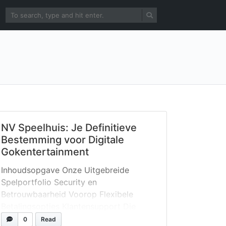
NV Speelhuis: Je Definitieve
Bestemming voor Digitale
Gokentertainment
Inhoudsopgave Onze Uitgebreide
Spelportfolio Security en
Betrouwbaarheid Voorop Flexibele
Betalingsopties Klantensupport Die
Constant Klaarstaat Gamen Onderweg
0
Read