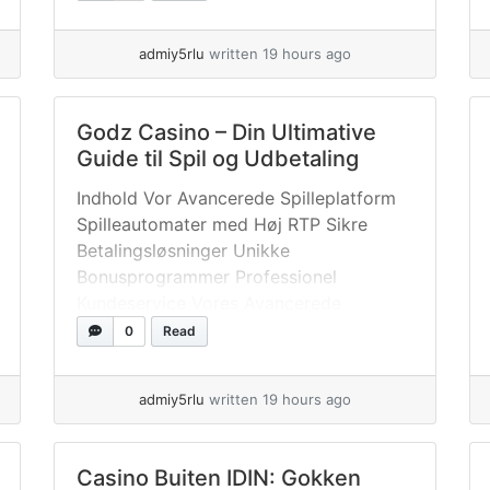
Gambling Platforms The online card
gaming environment goes far past
admiy5rlu
written 19 hours ago
standard licensing structures. Gamblers
searching for choices to typical
limitations commonly discover
Godz Casino – Din Ultimative
platforms functioning beneath global
Guide til Spil og Udbetaling
licenses that provide extensive
gambling... »
read more
Indhold Vor Avancerede Spilleplatform
Spilleautomater med Høj RTP Sikre
Betalingsløsninger Unikke
Bonusprogrammer Professionel
Kundeservice Vores Avancerede
Spilleplatform Hos Her har vi skabt en
0
Read
spilleplatform, der kombinerer
topmoderne teknologi samt
admiy5rlu
written 19 hours ago
brugervenligt design. Vores casino
opererer med en officiel spillelicens,
hvilket garanterer spillere fuld
Casino Buiten IDIN: Gokken
gennemsigtighed og retfærdighed i alle