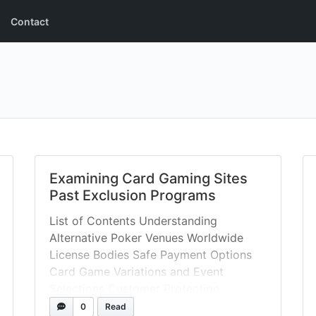
Contact
Examining Card Gaming Sites
Past Exclusion Programs
List of Contents Understanding
Alternative Poker Venues Worldwide
License Bodies Safe Payment Options
Card Game Variations and Event
Selections Customer Protection
Measures Exploring Alternative
0
Read