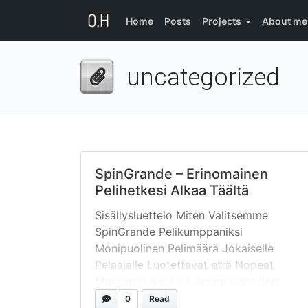
Home
Posts
Projects
About me
uncategorized
SpinGrande – Erinomainen
Pelihetkesi Alkaa Täältä
Sisällysluettelo Miten Valitsemme
SpinGrande Pelikumppaniksi
Monipuolinen Pelimäärä Jokaiselle
Pelaajalle Luotettavat että Nopeat
Maksuratkaisut Kiitämme Uskolliset
Pelaajamme Palvelumme Toimii Aina
0
Read